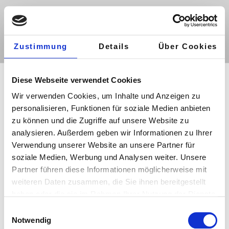
Menü
Zustimmung
Details
Über Cookies
NAVIGATION
Diese Webseite verwendet Cookies
Wir verwenden Cookies, um Inhalte und Anzeigen zu
personalisieren, Funktionen für soziale Medien anbieten
Wir führen Navigationsgeräte
zu können und die Zugriffe auf unsere Website zu
nachfolgend genannter Hersteller. Wenn
analysieren. Außerdem geben wir Informationen zu Ihrer
Sie nähere Informationen wünschen,
Verwendung unserer Website an unsere Partner für
klicken Sie auf den Anbieter. Sie werden
soziale Medien, Werbung und Analysen weiter. Unsere
dann zu den Entsprechenden
Partner führen diese Informationen möglicherweise mit
Internetseiten des Herstellers
weiteren Daten zusammen, die Sie ihnen bereitgestellt
weitergeleitet.
haben oder die sie im Rahmen Ihrer Nutzung der Dienste
gesammelt haben.
E
Notwendig
i
ALPINE