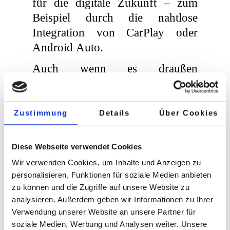
für die digitale Zukunft – zum
Beispiel durch die nahtlose
Integration von CarPlay oder
Android Auto.
Auch wenn es draußen
ungemütlich wird, sorgen wir für
Behaglichkeit in Ihrem Wagen.
Besonders am Herzen liegen uns
Zustimmung
Details
Über Cookies
zudem Ihre Schätze auf vier
Rädern: Für Oldtimer,
Diese Webseite verwendet Cookies
Youngtimer und Wohnwagen
Wir verwenden Cookies, um Inhalte und Anzeigen zu
bieten wir vielfältige
personalisieren, Funktionen für soziale Medien anbieten
Möglichkeiten zur
zu können und die Zugriffe auf unsere Website zu
analysieren. Außerdem geben wir Informationen zu Ihrer
Modernisierung und
Verwendung unserer Website an unsere Partner für
Wertsteigerung.
soziale Medien, Werbung und Analysen weiter. Unsere