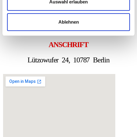
s
Auswahl erlauben
w
KONTAKT
a
Ablehnen
Tel.: 030-23634466 Fax: 030-
h
23634477
l
ANSCHRIFT
Lützowufer 24, 10787 Berlin