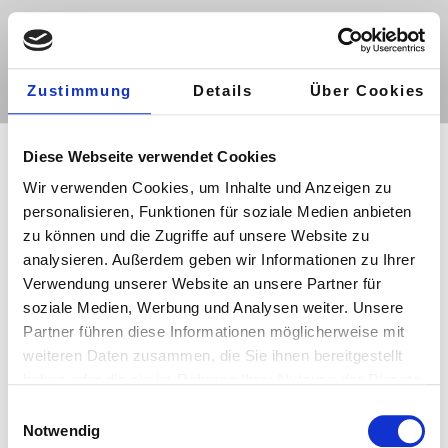
Menü
Zustimmung
Details
Über Cookies
MECHANISCHE
Diese Webseite verwendet Cookies
Wir verwenden Cookies, um Inhalte und Anzeigen zu
WEGFAHRSPERREN
personalisieren, Funktionen für soziale Medien anbieten
zu können und die Zugriffe auf unsere Website zu
Fast jedes Auto hat eine Alarmanlage
analysieren. Außerdem geben wir Informationen zu Ihrer
Verwendung unserer Website an unsere Partner für
und oder eine elektronische
soziale Medien, Werbung und Analysen weiter. Unsere
Wegfahrsperre, wie wäre es mit einer
Partner führen diese Informationen möglicherweise mit
weiteren Möglichkeit den Langfingern
weiteren Daten zusammen, die Sie ihnen bereitgestellt
das Leben schwer zu machen. Schauen
haben oder die sie im Rahmen Ihrer Nutzung der Dienste
Sie sich einmal mal bei unserem
gesammelt haben.
E
Partner Bear-Lock die Information
Notwendig
i